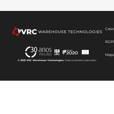
Caso
RGP
Mapa
© 2025 VRC Warehouse Technologies.
Todos os direitos reservados